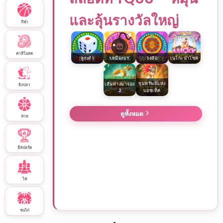
ค้นหาเกมแจ็คพ็อตสูงที่ tq8888
 5 อันดับวิธีการชำระเงินในคาสิโนออนไลน์ที่ดีที่สุด
เกมยิงปลามากกว่า 20 เกมพร้อมให้บริการ 
เว็บสล็อตพารวย ศูนย์รวมความบันเทิง สร้างกำไรสุด
ทำไม TQ88 จึงเป็นผู้นำในอุตสาหกรรมลอตเตอรี่
เกมสนุกๆ
เล่นเกมสนุกที่ tq88 support และชนะรางวัลใหญ่
 ความลับในการชนะรางวัลสะสมที่ TQ88: กลยุทธ์ที่
มันส์ ดีที่สุดในไทย
ขนาดของปีกไก่ชน: วิธีการสังเกตไก่ชนคุณภาพสูง
เกมมือถือสนุกๆ สำหรับคนรักความท้าทายใน tq888 
ออนไลน์
ทุกวัน!
ดีที่สุดสำหรับปี 2024
จาก tq888
สล็อต
สล็อต TQ88 สนุกได้อย่างต่อเนื่อง ทางเข้าเล่นเกม
เกมมือถือสนุกๆ
คู่มือที่ละเอียดสำหรับการทำความเข้าใจอัตราต่อ
วิธีเล่นและชนะเกมไพ่ยอดนิยมที่ tq888 เครดิตฟรี
เคล็ดลับการยิงปลาที่ยอดเยี่ยมเพื่อช่วยคุณล่าเจ้าบอส
 เรียนรู้ศิลปะการเล่นเกมสล็อต TQ88: คู่มือสำหรับผู้
สล็อตออนไลน์ที่ดีที่สุด
เพลิดเพลินไปกับคาสิโนออนไลน์ที่ดีที่สุด: 
รองฟุตบอล tq88bet สำหรับมือใหม่
อย่างรวดเร็วที่ tq88bet
เกม
เริ่มต้นจนถึงผู้เชี่ยวชาญ
พบกับ TQ88 Slot ค้นพบคาสิโนขั้นสุดยอด!
ประสบการณ์ tq88vip และโปรโมชั่นสุดยิ่งใหญ่
เว็บสล็อตเปิดใหม่ TQ88 แตกง่าย 2024 ลุ้นรวยได้ต่อ
ค้นพบประสบการณ์คาสิโนออนไลน์สุดพิเศษกับ 
แนะนำ tq88: ประสบการณ์การเดิมพันออนไลน์สุด
ติดต่อทีมช่วยเหลือของ tq88vip: การสนับสนุนที่
เนื่อง สร้างกำไรได้ทุกเกมดัง 
tq88th
เกมที่เล่นออนไลน์ได้สนุกๆ
พิเศษ
ทำไมคุณควรลงทะเบียนที่คาสิโนออนไลน์ tq88 
รวดเร็วและชัดเจน
TQ88 สล็อตออนไลน์ สมัครสมาชิกด้วยตัวคุณเอง 
ฝึกฝนกลยุทธ์การยิงปลาอย่างเชี่ยวชาญสำหรับผู้เล่น 
support
ลงทะเบียน
tq88th - สถานที่ที่เหมาะสมที่สุดสำหรับผู้เล่นพนัน
มาค้นพบความหลากหลายของเกมการ์ดที่ TQ8888 
ทำรายได้แบบต่อเนื่อง ไม่มีขาดทุน
TQ8888 ที่จะชนะสูงสุดในปี 2025
tq88bet: เกมคาสิโนมือถือที่คุณไม่ควรพลาดในปี 
ในเอเชีย
กันเถอะ
2025
TQ88 โอกาสเข้าร่วมอุตสาหกรรมบันเทิงออนไลน์
เกมยิงปลาบิงโก TQ88 Support – เพลิดเพลินไปกับ
เกมมือถือน่าเล่น2025
tq888: การอธิบายขั้นตอนการลงทะเบียนคาสิโนที่
9 เคล็ดลับในการเล่น TQ888 เครดิตฟรี ลอตเตอรี่
เกมที่มีรางวัลสุดคุ้มค่า
คู่มือการสมัครเพื่อเล่นเกมมือถือในปี 2025 กับ 
รวดเร็วและง่ายดาย
เพื่อรับรางวัลได้ง่ายขึ้น
เว็บ
tq88vip
การสมัครเว็บไซต์คาสิโน tq88th: เคล็ดลับและ
TQ88VIP การพนันกีฬาออนไลน์ – วางเดิมพันและ
TQ888 สล็อต อัปเดตลิงก์ไปยัง tq888 สล็อต คาสิโน
เทคนิค
ติดตามการแข่งขันที่น่าตื่นเต้น
ชั้นนำในเอเชีย
ลิงก์เข้าสู่ระบบ TQ888 เครดิตฟรี พิเศษ – โลกแห่ง
ลองเดิมพันไก่ชนออนไลน์ที่ TQ88: โอกาสในการ
การเดิมพันออนไลน์