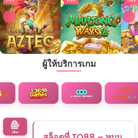
首頁
เกม
มาค้นพบความหลากหลายของเกมการ์ดที่ TQ8888 กันเถอะ
全部文章
選擇文章
ค้นพบเทรนด์การเล่นเกมล่าสุดใน TQ88
คาสิโนสด
TQ88 เว็บคาสิโน เล่นง่าย แตกหนักทุกเกม คาสิโน 
TQ88 เปิดตัวค่ายเกมสล็อตออนไลน์ น้องใหม่ 
มาแรงอันดับ 1
แพลตฟอร์มที่ดีที่สุด
สล็อต
แทงบอลออนไลน์ TQ88 เว็บตรง ไม่ผ่านเอเย่นต์ ครบ
คาสิโนออนไลน์ TQ88 ลงทุนง่าย สามารถสร้าง
เล่นเกมเดิมพันสล็อตออนไลน์ที่ TQ88 เดิมพันสนุก
ทุกลีคชั้นนำ 
กำไรไร้ขีดจำกัด ไม่ผ่านเอเย่นต์
กีฬา
ทำเงินได้ตลอดวัน
เว็บยิงปลาแตกง่าย TQ88 ได้เงินจริง แจกโบนัสสูงถึง 
คาสิโนออนไลน์ TQ88 (CASINO ONLINE) ที่ดีที่สุด
1,000 เท่า
สล็อตคลาสสิคสู่สล็อตออนไลน์ สุดยอดคู่มือสล็อต
ยิงปลา
ในประเทศไทย
เว็บแทงหวย TQ88 จ่ายหนัก จัดเต็ม เปิดบริการ 24 
ออนไลน์
เว็บยิงปลา TQ88 แตกง่ายได้เงินจริง พร้อมโบนัส
ชั่วโมง
หวย
TQ88 เว็บคาสิโนเว็บตรง ดีที่สุด มีชื่อเสียงระดับโลก 
สูงสุด 1,000 เท่า
เล่นเกมสล็อตกับ TQ88 ที่สุดแห่งโลกเดิมพันออนไลน์ 
เชื่อถือได้ทุกการลงทุน
เว็บหวยออนไลน์ TQ88 แทงหวยมั่นใจ เว็บที่นักพนัน
เพื่อกำไรอย่างแท้จริง
ยิงปลา TQ88 เว็บตรง มั่นคง ปลอดภัย ไว้ใจได้ รวม
บล็อก
ชาวไทยเลือก 